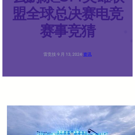
盟全球总决赛电竞
赛事竞猜
雷竞技
·
9 月 13, 2024
·
资讯