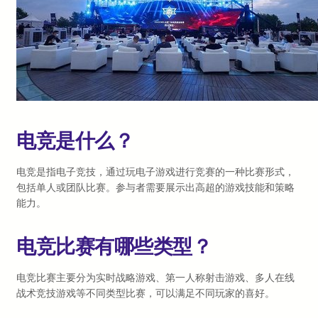
电竞是什么？
电竞是指电子竞技，通过玩电子游戏进行竞赛的一种比赛形式，
包括单人或团队比赛。参与者需要展示出高超的游戏技能和策略
能力。
电竞比赛有哪些类型？
电竞比赛主要分为实时战略游戏、第一人称射击游戏、多人在线
战术竞技游戏等不同类型比赛，可以满足不同玩家的喜好。