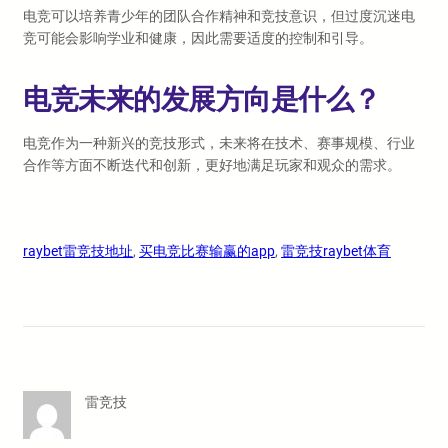
电竞可以培养青少年的团队合作精神和竞技意识，但过度沉迷电
竞可能会影响学业和健康，因此需要适度的控制和引导。
电竞未来的发展方向是什么？
电竞作为一种新兴的竞技形式，未来将在技术、赛事规模、行业
合作等方面不断迭代和创新，更好地满足玩家和观众的需求。
raybet雷竞技地址
, 
买电竞比赛输赢的app
, 
雷竞技raybet体育
雷竞技