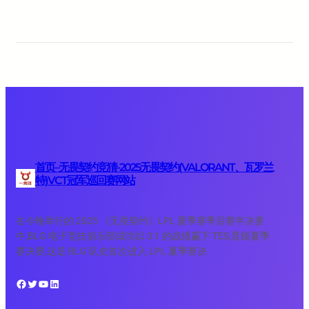
首页–无畏契约竞猜-2025无畏契约(VALORANT、瓦罗兰
特)VCT冠军巡回赛网站
在今晚举行的 2025 《无畏契约》LPL 夏季赛季后赛半决赛
中,BLG 电子竞技俱乐部成功以 3:1 的战绩赢下 TES,晋级夏季
赛决赛,这是 BLG 队史首次进入 LPL 夏季赛决
Facebook
Twitter
YouTube
LinkedIn