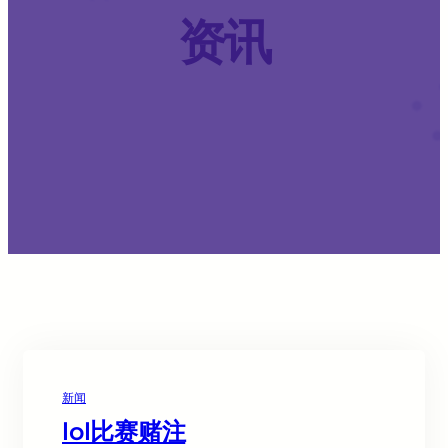
资讯
新闻
lol比赛赌注