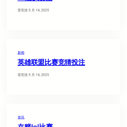
雷竞技
·
5 月 14, 2025
新闻
英雄联盟比赛竞猜投注
雷竞技
·
5 月 14, 2025
资讯
在赌lol比赛