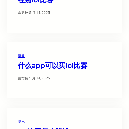
雷竞技
·
5 月 14, 2025
新闻
什么app可以买lol比赛
雷竞技
·
5 月 14, 2025
资讯