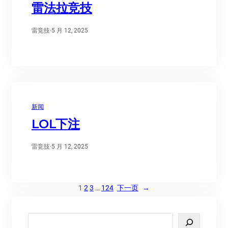
雷法拉竞技
雷竞技
·
5 月 12, 2025
新闻
LOL下注
雷竞技
·
5 月 12, 2025
1
2
3
…
124
下一页
→
S