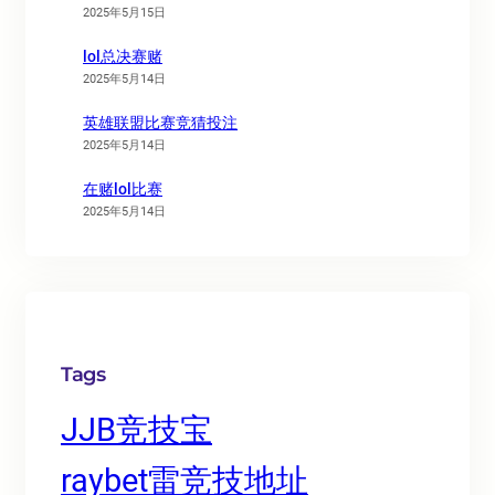
2025年5月15日
lol总决赛赌
2025年5月14日
英雄联盟比赛竞猜投注
2025年5月14日
在赌lol比赛
2025年5月14日
Tags
JJB竞技宝
raybet雷竞技地址