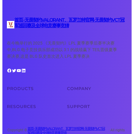
首页–无畏契约VALORANT、瓦罗兰特官网-无畏契约VCT冠
军巡回赛及全球电竞赛事竞猜
在今晚举行的 2025 《无畏契约》LPL 夏季赛季后赛半决赛
中,BLG 电子竞技俱乐部成功以 3:1 的战绩赢下 TES,晋级夏季
赛决赛,这是 BLG 队史首次进入 LPL 夏季赛决
Facebook
Twitter
YouTube
LinkedIn
PRODUCTS
COMPANY
RESOURCES
SUPPORT
首页–无畏契约VALORANT、瓦罗兰特官网-无畏契约VCT冠
Copyright ©
· All rights
军巡回赛及全球电竞赛事竞猜