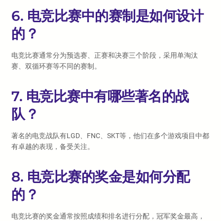
6. 电竞比赛中的赛制是如何设计
的？
电竞比赛通常分为预选赛、正赛和决赛三个阶段，采用单淘汰
赛、双循环赛等不同的赛制。
7. 电竞比赛中有哪些著名的战
队？
著名的电竞战队有LGD、FNC、SKT等，他们在多个游戏项目中都
有卓越的表现，备受关注。
8. 电竞比赛的奖金是如何分配
的？
电竞比赛的奖金通常按照成绩和排名进行分配，冠军奖金最高，