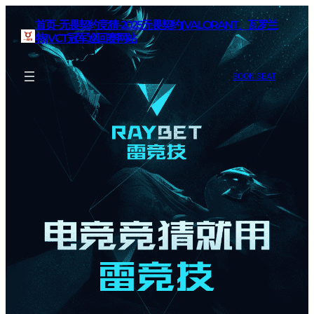
首页–无畏契约竞猜-2025无畏契约(VALORANT、瓦罗兰
特)VCT冠军巡回赛网站
BOOK SEAT