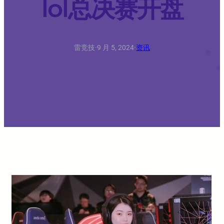
lol总决赛开盘
雷竞技
·
9 月 5, 2024
·
资讯