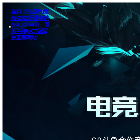
首页–无畏契约竞
猜-2025无畏契约
(VALORANT、瓦
罗兰特)VCT冠军
巡回赛网站