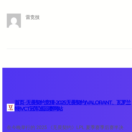
雷竞技
首页–无畏契约竞猜-2025无畏契约(VALORANT、瓦罗兰
特)VCT冠军巡回赛网站
在今晚举行的 2025 《无畏契约》LPL 夏季赛季后赛半决