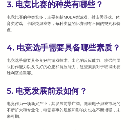
3. 电竞比赛的种类有哪些？
电竞比赛的种类繁多，主要包括MOBA类游戏、射击类游戏、体
育类游戏、卡牌类游戏等，每种类型的比赛都有不同的规则和特
点。
4. 电竞选手需要具备哪些素质？
电竞选手需要具备良好的游戏技术、出色的反应能力、较强的团
队协作能力以及良好的心态和抗压能力，这些素质对于取得比赛
胜利至关重要。
5. 电竞发展前景如何？
电竞作为一项新兴产业，其发展前景广阔。随着电子游戏市场的
不断扩大和专业化，电竞赛事的规模和影响力也在不断增强，未
来可期。