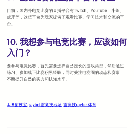
目前，国内外电竞比赛的直播平台有Twitch、YouTube、斗鱼、
虎牙等，这些平台为玩家提供了观看比赛、学习技术和交流的平
台。
10. 我想参与电竞比赛，应该如何
入门？
要参与电竞比赛，首先需要选择自己擅长的游戏类型，然后通过
练习、参加线下比赛积累经验，同时关注电竞圈的动态和赛事，
不断提升自己的实力和认知水平。
JJB竞技宝
, 
raybet雷竞技地址
, 
雷竞技raybet体育