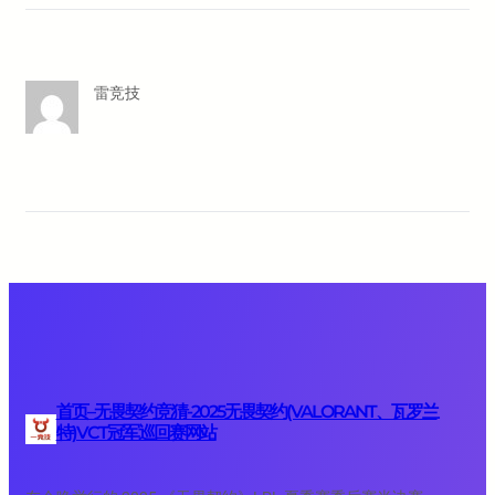
雷竞技
首页–无畏契约竞猜-2025无畏契约(VALORANT、瓦罗兰
特)VCT冠军巡回赛网站