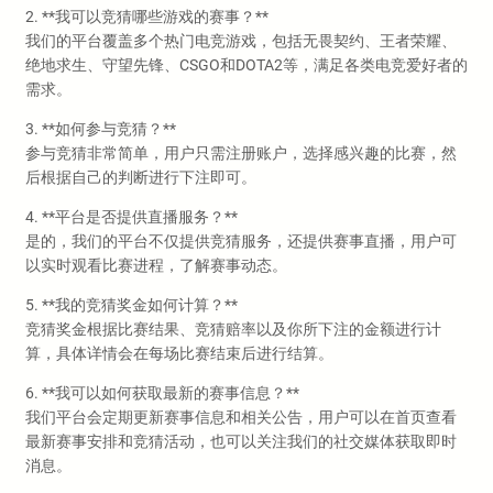
2. **我可以竞猜哪些游戏的赛事？**
我们的平台覆盖多个热门电竞游戏，包括无畏契约、王者荣耀、
绝地求生、守望先锋、CSGO和DOTA2等，满足各类电竞爱好者的
需求。
3. **如何参与竞猜？**
参与竞猜非常简单，用户只需注册账户，选择感兴趣的比赛，然
后根据自己的判断进行下注即可。
4. **平台是否提供直播服务？**
是的，我们的平台不仅提供竞猜服务，还提供赛事直播，用户可
以实时观看比赛进程，了解赛事动态。
5. **我的竞猜奖金如何计算？**
竞猜奖金根据比赛结果、竞猜赔率以及你所下注的金额进行计
算，具体详情会在每场比赛结束后进行结算。
6. **我可以如何获取最新的赛事信息？**
我们平台会定期更新赛事信息和相关公告，用户可以在首页查看
最新赛事安排和竞猜活动，也可以关注我们的社交媒体获取即时
消息。