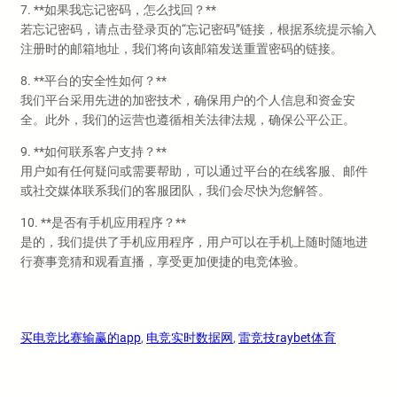
7. **如果我忘记密码，怎么找回？**
若忘记密码，请点击登录页的“忘记密码”链接，根据系统提示输入
注册时的邮箱地址，我们将向该邮箱发送重置密码的链接。
8. **平台的安全性如何？**
我们平台采用先进的加密技术，确保用户的个人信息和资金安
全。此外，我们的运营也遵循相关法律法规，确保公平公正。
9. **如何联系客户支持？**
用户如有任何疑问或需要帮助，可以通过平台的在线客服、邮件
或社交媒体联系我们的客服团队，我们会尽快为您解答。
10. **是否有手机应用程序？**
是的，我们提供了手机应用程序，用户可以在手机上随时随地进
行赛事竞猜和观看直播，享受更加便捷的电竞体验。
买电竞比赛输赢的app
, 
电竞实时数据网
, 
雷竞技raybet体育