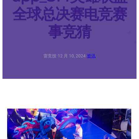
全球总决赛电竞赛
事竞猜
雷竞技
·
12 月 10, 2024
·
资讯