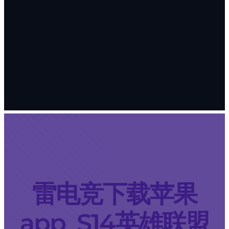
雷电竞下载苹果
app_S14英雄联盟