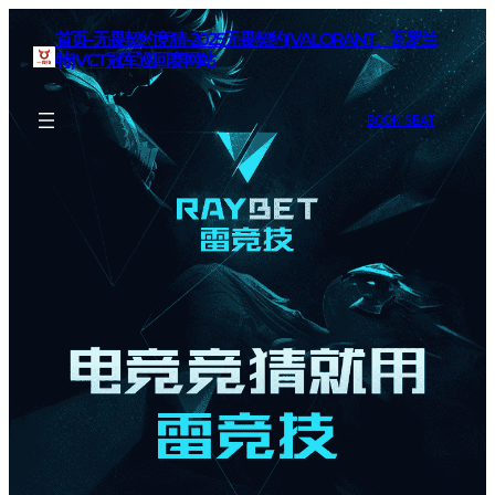
首页–无畏契约竞猜-2025无畏契约(VALORANT、瓦罗兰
特)VCT冠军巡回赛网站
BOOK SEAT