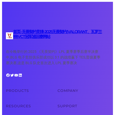
首页–无畏契约竞猜-2025无畏契约(VALORANT、瓦罗兰
特)VCT冠军巡回赛网站
在今晚举行的 2025 《无畏契约》LPL 夏季赛季后赛半决赛
中,BLG 电子竞技俱乐部成功以 3:1 的战绩赢下 TES,晋级夏季
赛决赛,这是 BLG 队史首次进入 LPL 夏季赛决
Facebook
Twitter
YouTube
LinkedIn
PRODUCTS
COMPANY
RESOURCES
SUPPORT