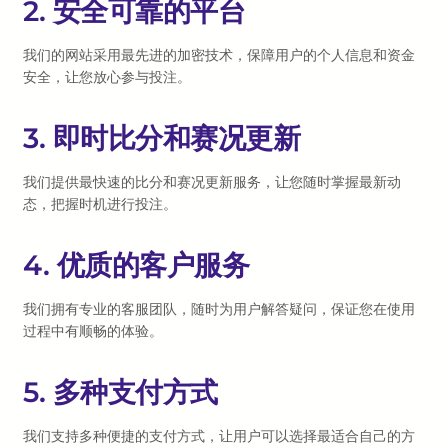
2. 安全可靠的平台
我们的网站采用最先进的加密技术，保障用户的个人信息和资金
安全，让您放心参与投注。
3. 即时比分和赛况更新
我们提供最快速的比分和赛况更新服务，让您随时掌握最新动
态，把握时机进行投注。
4. 优质的客户服务
我们拥有专业的客服团队，随时为用户解答疑问，保证您在使用
过程中有顺畅的体验。
5. 多种支付方式
我们支持多种便捷的支付方式，让用户可以选择最适合自己的方