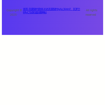
首页–无畏契约竞猜-2025无畏契约(VALORANT、瓦罗兰
Copyright ©
· All rights
特)VCT冠军巡回赛网站
2025 ·
reserved