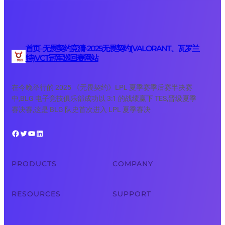
首页–无畏契约竞猜-2025无畏契约(VALORANT、瓦罗兰
特)VCT冠军巡回赛网站
在今晚举行的 2025 《无畏契约》LPL 夏季赛季后赛半决赛
中,BLG 电子竞技俱乐部成功以 3:1 的战绩赢下 TES,晋级夏季
赛决赛,这是 BLG 队史首次进入 LPL 夏季赛决
Facebook
Twitter
YouTube
LinkedIn
PRODUCTS
COMPANY
RESOURCES
SUPPORT