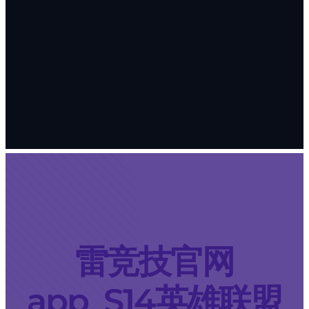
雷竞技官网
app_S14英雄联盟