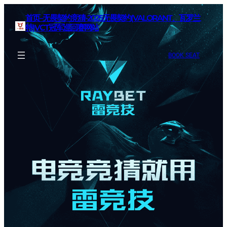
首页–无畏契约竞猜-2025无畏契约(VALORANT、瓦罗兰
特)VCT冠军巡回赛网站
BOOK SEAT