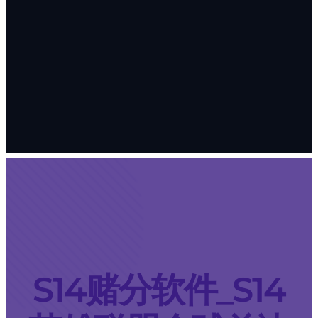
S14赌分软件_S14