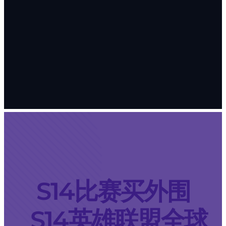
S14比赛买外围
_S14英雄联盟全球