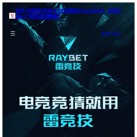
首页–无畏契约竞猜-2025无畏契约(VALORANT、瓦罗兰
特)VCT冠军巡回赛网站
BOOK SEAT