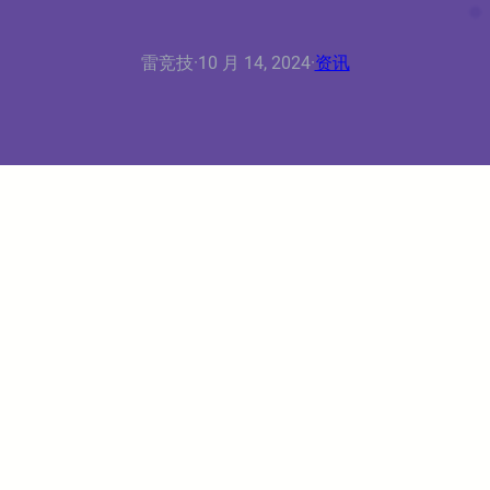
雷竞技
·
10 月 14, 2024
·
资讯