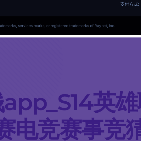
app_S14英
赛电竞赛事竞