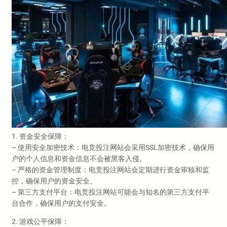
1. 资金安全保障：
– 使用安全加密技术：电竞投注网站会采用SSL加密技术，确保用
户的个人信息和资金信息不会被黑客入侵。
– 严格的资金管理制度：电竞投注网站会定期进行资金审核和监
控，确保用户的资金安全。
– 第三方支付平台：电竞投注网站可能会与知名的第三方支付平
台合作，确保用户的支付安全。
2. 游戏公平保障：