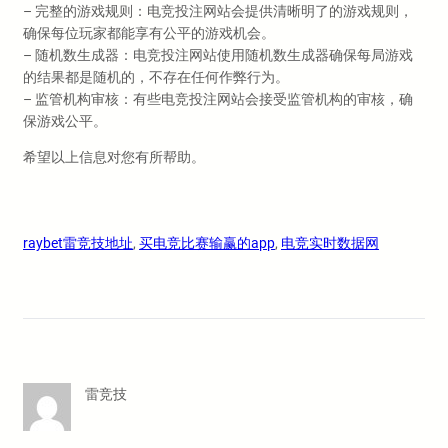
– 完整的游戏规则：电竞投注网站会提供清晰明了的游戏规则，
确保每位玩家都能享有公平的游戏机会。
– 随机数生成器：电竞投注网站使用随机数生成器确保每局游戏
的结果都是随机的，不存在任何作弊行为。
– 监管机构审核：有些电竞投注网站会接受监管机构的审核，确
保游戏公平。
希望以上信息对您有所帮助。
raybet雷竞技地址
, 
买电竞比赛输赢的app
, 
电竞实时数据网
雷竞技