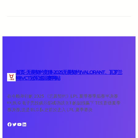
首页–无畏契约竞猜-2025无畏契约(VALORANT、瓦罗兰
特)VCT冠军巡回赛网站
在今晚举行的 2025 《无畏契约》LPL 夏季赛季后赛半决赛
中,BLG 电子竞技俱乐部成功以 3:1 的战绩赢下 TES,晋级夏季
赛决赛,这是 BLG 队史首次进入 LPL 夏季赛决
Facebook
Twitter
YouTube
LinkedIn