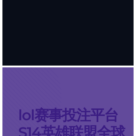
lol赛事投注平台
_S14英雄联盟全球