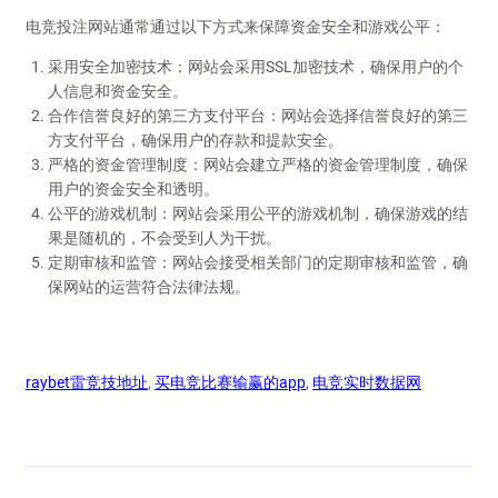
电竞投注网站通常通过以下方式来保障资金安全和游戏公平：
采用安全加密技术：网站会采用SSL加密技术，确保用户的个
人信息和资金安全。
合作信誉良好的第三方支付平台：网站会选择信誉良好的第三
方支付平台，确保用户的存款和提款安全。
严格的资金管理制度：网站会建立严格的资金管理制度，确保
用户的资金安全和透明。
公平的游戏机制：网站会采用公平的游戏机制，确保游戏的结
果是随机的，不会受到人为干扰。
定期审核和监管：网站会接受相关部门的定期审核和监管，确
保网站的运营符合法律法规。
raybet雷竞技地址
, 
买电竞比赛输赢的app
, 
电竞实时数据网