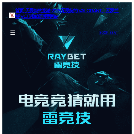
首页–无畏契约竞猜-2025无畏契约(VALORANT、瓦罗兰
特)VCT冠军巡回赛网站
BOOK SEAT