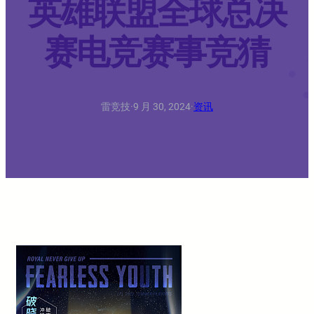
英雄联盟全球总决
赛电竞赛事竞猜
雷竞技
·
9 月 30, 2024
·
资讯