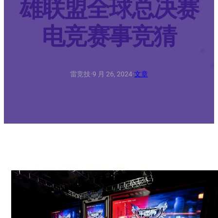
雄联盟全球总决赛
电竞赛事竞猜
雷竞技
·
9 月 26, 2024
·
文章