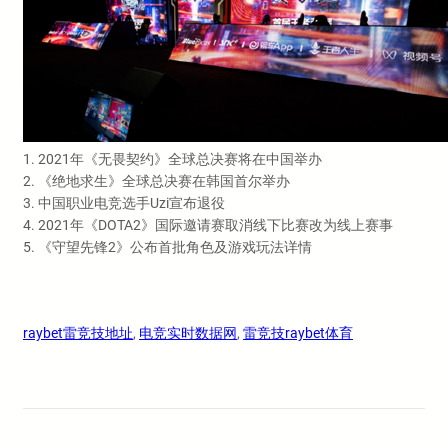
1. 2021年《无畏契约》全球总决赛将在中国举办
2. 《绝地求生》全球总决赛在韩国首尔举办
3. 中国职业电竞选手Uzi宣布退役
4. 2021年《DOTA2》国际邀请赛取消线下比赛改为线上赛事
5. 《守望先锋2》公布首批角色及游戏玩法详情
raybet雷竞技地址
, 
电竞实时数据网
, 
雷竞技raybet体育