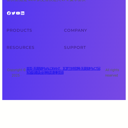
Facebook
Twitter
YouTube
LinkedIn
PRODUCTS
COMPANY
RESOURCES
SUPPORT
首页–无畏契约VALORANT、瓦罗兰特官网-无畏契约VCT冠
Copyright ©
· All rights
军巡回赛及全球电竞赛事竞猜
2025 ·
reserved