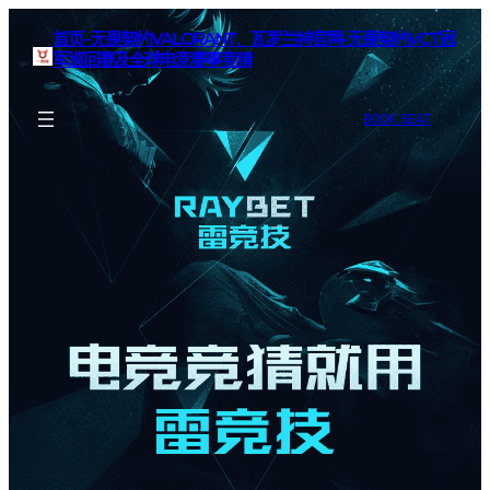
首页–无畏契约VALORANT、瓦罗兰特官网-无畏契约VCT冠
军巡回赛及全球电竞赛事竞猜
BOOK SEAT