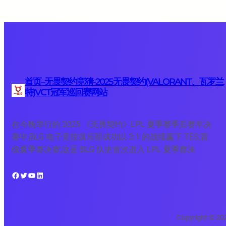
首页–无畏契约竞猜-2025无畏契约(VALORANT、瓦罗兰
特)VCT冠军巡回赛网站
在今晚举行的 2025 《无畏契约》LPL 夏季赛季后赛半决
赛中,BLG 电子竞技俱乐部成功以 3:1 的战绩赢下 TES,晋
级夏季赛决赛,这是 BLG 队史首次进入 LPL 夏季赛决
Facebook
Twitter
YouTube
LinkedIn
Copyright © 202