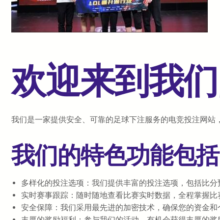
欢迎来到我们
我们是一家提供安全、可靠的足球下注服务的电竞投注网站
我们的特色功能包括
多样化的投注选项：我们提供丰富的投注选项，包括比分
实时赛事跟踪：随时随地查看比赛实时数据，全程掌握比
安全保障：我们采用最先进的加密技术，确保您的资金和
丰厚的奖励福利：参与我们的活动，有机会获得丰厚的奖