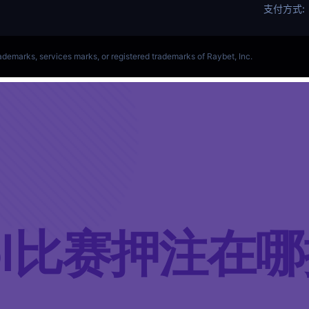
ol比赛押注在