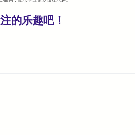
投注的乐趣吧！