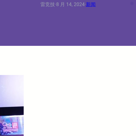
雷竞技
·
8 月 14, 2024
·
新闻