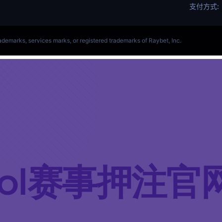
lol赛事押注官