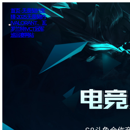
首页–无畏契约竞
猜-2025无畏契约
(VALORANT、瓦
罗兰特)VCT冠军
巡回赛网站