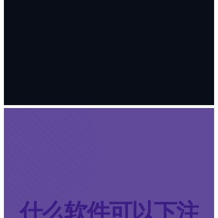
什么软件可以下注