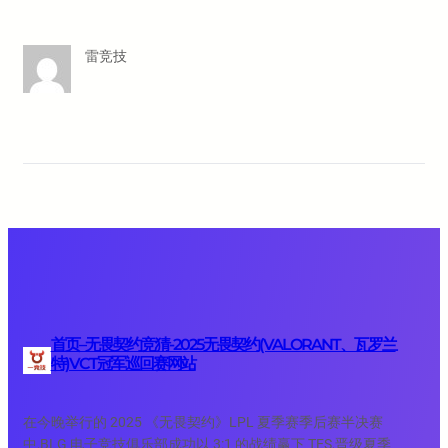
雷竞技
首页–无畏契约竞猜-2025无畏契约(VALORANT、瓦罗兰
特)VCT冠军巡回赛网站
在今晚举行的 2025 《无畏契约》LPL 夏季赛季后赛半决赛
中,BLG 电子竞技俱乐部成功以 3:1 的战绩赢下 TES,晋级夏季