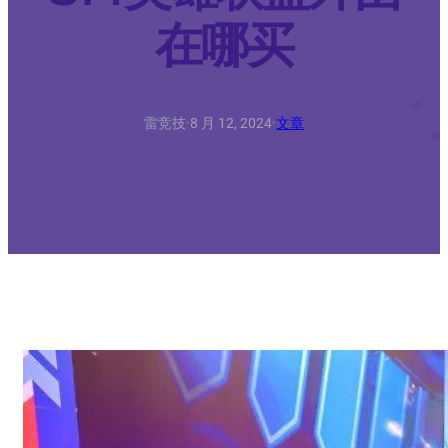
在哪买
雷竞技
·
8 月 12, 2024
·
文章