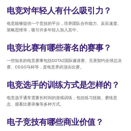
电竞对年轻人有什么吸引力？
电竞能够提供一个竞技的平台，培养团队合作能力、反应速度、
策略思维等，吸引许多年轻人加入其中。
电竞比赛有哪些著名的赛事？
一些知名的电竞赛事包括DOTA2国际邀请赛、无畏契约全球总决
赛、CS:GO马杯等，是电竞界的顶尖比赛。
电竞选手的训练方式是怎样的？
电竞选手通常需要长时间的游戏训练，包括练习技能、磨练意
志、观看比赛录像等多种方式。
电子竞技有哪些商业价值？