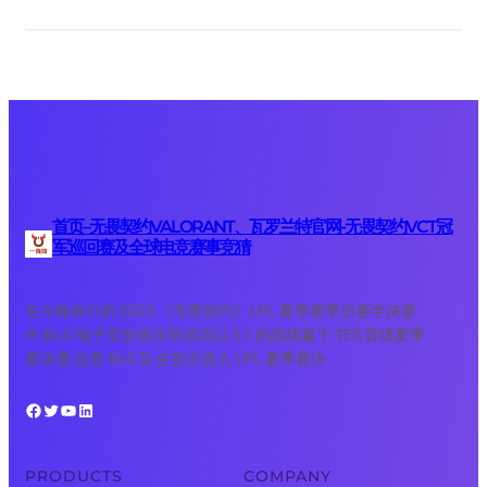
首页–无畏契约VALORANT、瓦罗兰特官网-无畏契约VCT冠
军巡回赛及全球电竞赛事竞猜
在今晚举行的 2025 《无畏契约》LPL 夏季赛季后赛半决赛
中,BLG 电子竞技俱乐部成功以 3:1 的战绩赢下 TES,晋级夏季
赛决赛,这是 BLG 队史首次进入 LPL 夏季赛决
Facebook
Twitter
YouTube
LinkedIn
PRODUCTS
COMPANY