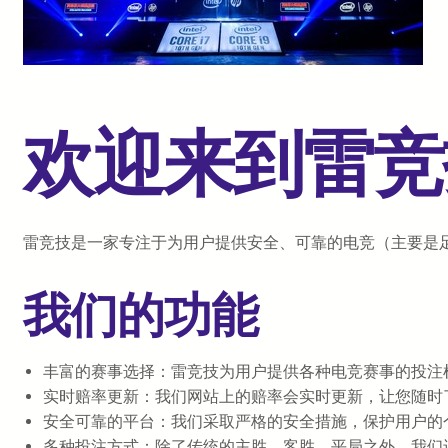
欢迎来到雷竞
雷竞技是一家专注于为用户提供安全、可靠的电竞（主要是
我们的功能
丰富的赛事选择：雷竞技为用户提供各种电竞赛事的投注
实时赔率更新：我们网站上的赔率会实时更新，让您随时
安全可靠的平台：我们采取严格的安全措施，保护用户的
多种投注方式：除了传统的主胜、客胜、平局之外，我们