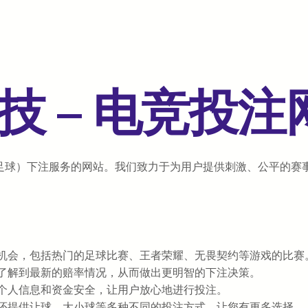
技 – 电竞投注
足球）下注服务的网站。我们致力于为用户提供刺激、公平的赛
机会，包括热门的足球比赛、王者荣耀、无畏契约等游戏的比赛
了解到最新的赔率情况，从而做出更明智的下注决策。
个人信息和资金安全，让用户放心地进行投注。
还提供让球、大小球等多种不同的投注方式，让您有更多选择。