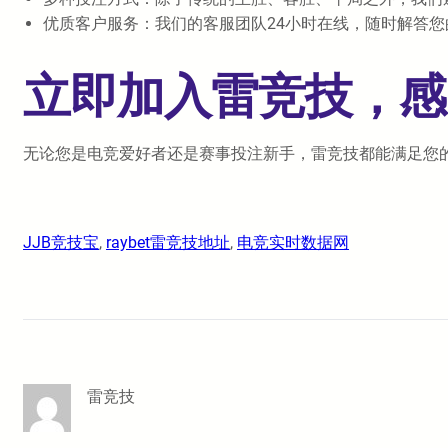
优质客户服务：我们的客服团队24小时在线，随时解答
立即加入雷竞技，感
无论您是电竞爱好者还是赛事投注新手，雷竞技都能满足您
JJB竞技宝
, 
raybet雷竞技地址
, 
电竞实时数据网
雷竞技