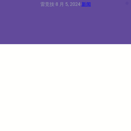
雷竞技
·
8 月 5, 2024
·
新闻