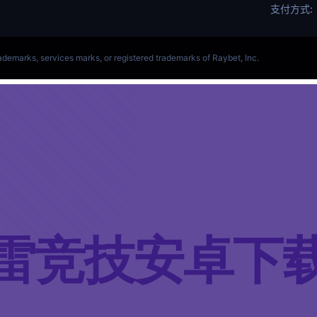
雷竞技安卓下