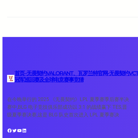
首页–无畏契约VALORANT、瓦罗兰特官网-无畏契约VC
冠军巡回赛及全球电竞赛事竞猜
在今晚举行的 2025 《无畏契约》LPL 夏季赛季后赛半决
赛中,BLG 电子竞技俱乐部成功以 3:1 的战绩赢下 TES,晋
级夏季赛决赛,这是 BLG 队史首次进入 LPL 夏季赛决
Facebook
Twitter
YouTube
LinkedIn