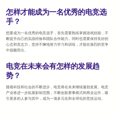
怎样才能成为一名优秀的电竞选
手？
想要成为一名优秀的电竞选手，首先需要熟练掌握游戏技能，不
断提升自己的实战经验和团队合作能力。同时也需要保持良好的
心态和意志力，坚持不懈地努力学习和训练，才能在激烈的竞争
中脱颖而出。
电竞在未来会有怎样的发展趋
势？
随着科技和社会的不断进步，电竞将在未来继续蓬勃发展。电竞
产业将进一步拓展影响范围，不断创新赛事模式和商业运作，吸
引更多的人参与其中，成为一项多元化和全球化的竞技运动。