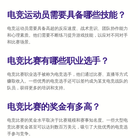
电竞运动员需要具备哪些技能？
电竞运动员需要具备高超的反应速度、战术意识、团队协作能力
和心理素质。他们需要不断练习提升游戏技能，以应对不同对手
和比赛场景。
电竞比赛有哪些职业选手？
电竞比赛职业选手被称为电竞选手，他们通过比赛、直播等方式
赚取收入。一些优秀的电竞选手还可以签约成为某支电竞战队的
队员，获得更多的培训和支持。
电竞比赛的奖金有多高？
电竞比赛的奖金水平取决于比赛规模和赛事知名度。一些大型电
竞比赛奖金甚至可以达到数百万美元，吸引了大批优秀的电竞选
手参与竞争。