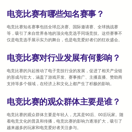
电竞比赛有哪些知名赛事？
电竞比赛知名赛事包括全球总决赛、国际邀请赛、全球挑战赛
等，吸引了来自世界各地的顶尖电竞选手同场竞技。这些赛事不
仅是电竞选手展示实力的舞台，也是电竞爱好者们的狂欢盛会。
电竞比赛对行业发展有何影响？
电竞比赛的兴起推动了电子竞技行业的发展，促进了相关产业链
的形成与壮大，涵盖了游戏开发、赛事推广、主播直播、赞助商
支持等多个领域，在经济上和文化上都产生了积极的影响。
电竞比赛的观众群体主要是谁？
电竞比赛的观众群体主要是年轻人，尤其是90后、00后玩家。随
着电竞文化的普及和传播，电竞比赛的影响力逐渐扩大，吸引了
越来越多的玩家和电竞爱好者关注参与。