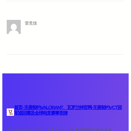
雷竞技
首页–无畏契约VALORANT、瓦罗兰特官网-无畏契约VCT冠
军巡回赛及全球电竞赛事竞猜
在今晚举行的 2025 《无畏契约》LPL 夏季赛季后赛半决赛