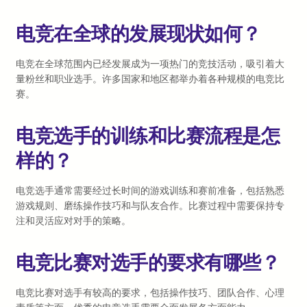
电竞在全球的发展现状如何？
电竞在全球范围内已经发展成为一项热门的竞技活动，吸引着大
量粉丝和职业选手。许多国家和地区都举办着各种规模的电竞比
赛。
电竞选手的训练和比赛流程是怎
样的？
电竞选手通常需要经过长时间的游戏训练和赛前准备，包括熟悉
游戏规则、磨练操作技巧和与队友合作。比赛过程中需要保持专
注和灵活应对对手的策略。
电竞比赛对选手的要求有哪些？
电竞比赛对选手有较高的要求，包括操作技巧、团队合作、心理