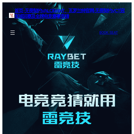
首页–无畏契约VALORANT、瓦罗兰特官网-无畏契约VCT冠
军巡回赛及全球电竞赛事竞猜
BOOK SEAT