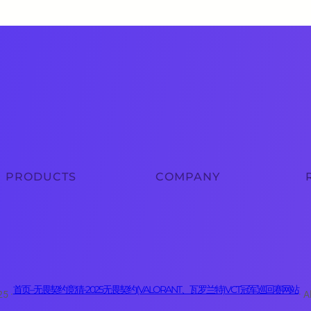
PRODUCTS
COMPANY
首页–无畏契约竞猜-2025无畏契约(VALORANT、瓦罗兰特)VCT冠军巡回赛网站
5 ·
· A