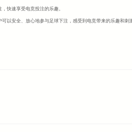
注，快速享受电竞投注的乐趣。
户可以安全、放心地参与足球下注，感受到电竞带来的乐趣和刺