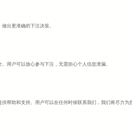
，做出更准确的下注决策。
全。用户可以放心参与下注，无需担心个人信息泄漏。
提供帮助和支持。用户可以在任何时候联系我们，我们将尽力为