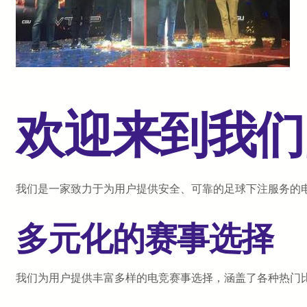
欢迎来到我们
我们是一家致力于为用户提供安全、可靠的足球下注服务的
多元化的赛事选择
我们为用户提供丰富多样的电竞赛事选择，涵盖了各种热门