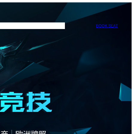
BOOK SEAT