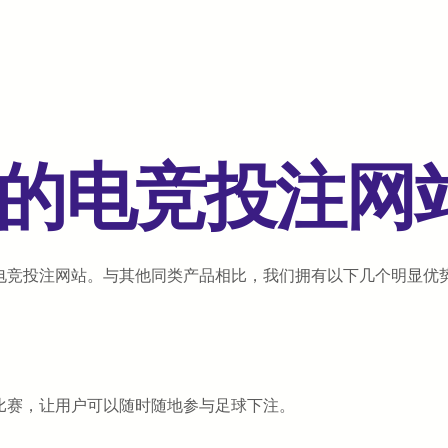
的电竞投注网
电竞投注网站。与其他同类产品相比，我们拥有以下几个明显优
比赛，让用户可以随时随地参与足球下注。