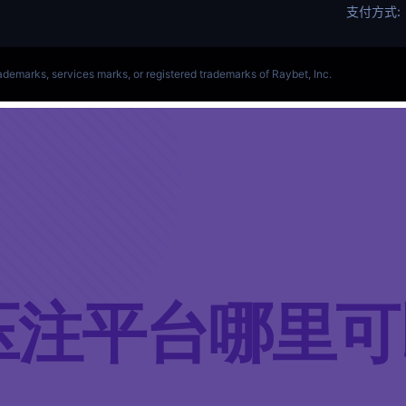
l压注平台哪里