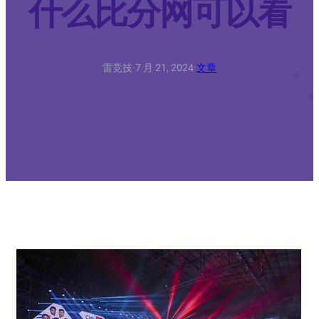
什么比分网可以看
雷竞技
·
7 月 21, 2024
·
文章