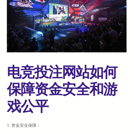
电竞投注网站如何
保障资金安全和游
戏公平
1. 资金安全保障：