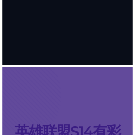
英雄联盟S14有彩