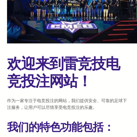
欢迎来到雷竞技电
竞投注网站！
作为一家专注于电竞投注的网站，我们提供安全、可靠的足球下
注服务，让用户可以尽情享受电竞投注的乐趣。
我们的特色功能包括：