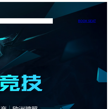
BOOK SEAT