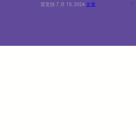
雷竞技
·
7 月 15, 2024
·
文章