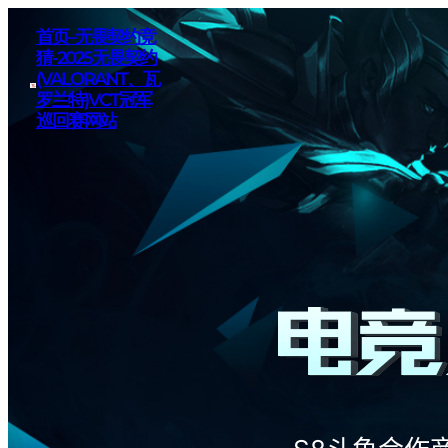
首页–无畏契约竞
猜-2025无畏契约
(VALORANT、瓦
罗兰特)VCT冠军
巡回赛网站