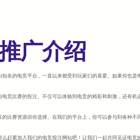
推广介绍
为知名的电竞平台，一直以来都受到玩家们的喜爱。如果你也是
与电竞比赛的投注。不仅可以体验到电竞的精彩和刺激，还有机
富的比赛资源供你选择。在我们的平台上，你可以参与到各种不
那么赶紧加入我们的电竞投注网站吧！让我们一起共同见证电竞