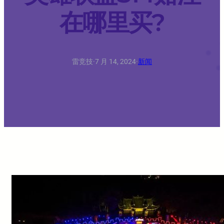
在哪里买?
雷竞技
·
7 月 14, 2024
·
新闻