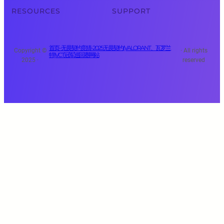
RESOURCES
SUPPORT
首页–无畏契约竞猜-2025无畏契约(VALORANT、瓦罗兰
Copyright ©
· All rights
特)VCT冠军巡回赛网站
2025 ·
reserved