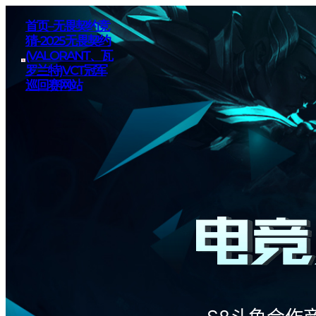
首页–无畏契约竞
猜-2025无畏契约
(VALORANT、瓦
罗兰特)VCT冠军
巡回赛网站