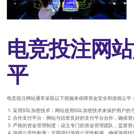
电竞投注网站
平
电竞投注网站通常采取以下措施来保障资金安全和游戏公平
采用SSL加密技术：网站使用SSL加密技术来保护用户的
合作支付平台：网站与信誉良好的支付平台合作，确保资
严格的资金管理制度：设立专门的资金管理团队，监督资
游戏公平性检测：定期进行游戏公平性检测，确保游戏结