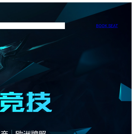
BOOK SEAT