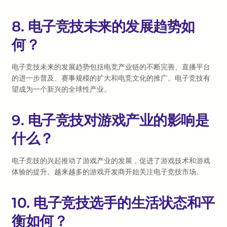
8. 电子竞技未来的发展趋势如
何？
电子竞技未来的发展趋势包括电竞产业链的不断完善、直播平台
的进一步普及、赛事规模的扩大和电竞文化的推广。电子竞技有
望成为一个新兴的全球性产业。
9. 电子竞技对游戏产业的影响是
什么？
电子竞技的兴起推动了游戏产业的发展，促进了游戏技术和游戏
体验的提升。越来越多的游戏开发商开始关注电子竞技市场。
10. 电子竞技选手的生活状态和平
衡如何？