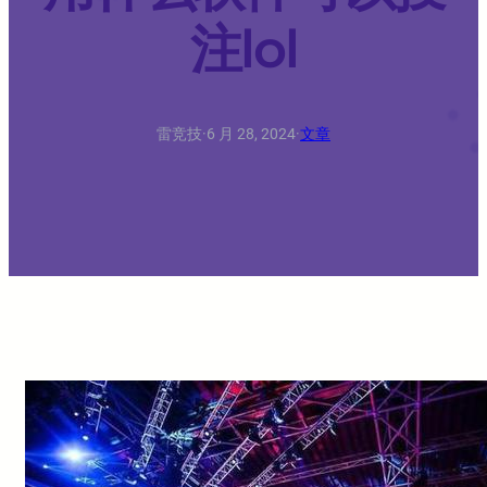
注lol
雷竞技
·
6 月 28, 2024
·
文章