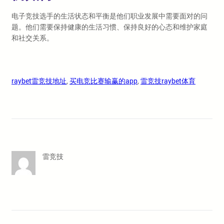
电子竞技选手的生活状态和平衡是他们职业发展中需要面对的问
题。他们需要保持健康的生活习惯、保持良好的心态和维护家庭
和社交关系。
raybet雷竞技地址
, 
买电竞比赛输赢的app
, 
雷竞技raybet体育
雷竞技