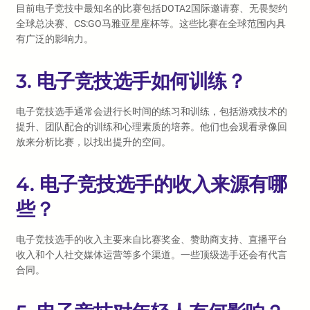
目前电子竞技中最知名的比赛包括DOTA2国际邀请赛、无畏契约
全球总决赛、CS:GO马雅亚星座杯等。这些比赛在全球范围内具
有广泛的影响力。
3. 电子竞技选手如何训练？
电子竞技选手通常会进行长时间的练习和训练，包括游戏技术的
提升、团队配合的训练和心理素质的培养。他们也会观看录像回
放来分析比赛，以找出提升的空间。
4. 电子竞技选手的收入来源有哪
些？
电子竞技选手的收入主要来自比赛奖金、赞助商支持、直播平台
收入和个人社交媒体运营等多个渠道。一些顶级选手还会有代言
合同。