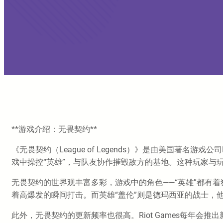
**游戏介绍：无畏契约**
《无畏契约（League of Legends）》是由美国著名
戏中操控“英雄”，与队友协作摧毁敌方的基地。这种玩家与
无畏契约的世界观丰富多彩，游戏中的角色——“英雄”都有
着高爆发的瞬间打击。而英雄“盖伦”则是德玛西亚的战士，
此外，无畏契约的更新频率也很高。Riot Games每年会