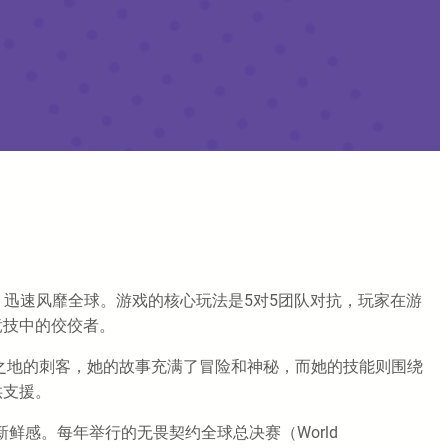
推出以来，迅速风靡全球。游戏的核心玩法是5对5团队对抗，玩家在游
竞技中的佼佼者。
文之地的刺客，她的故事充满了冒险和神秘，而她的技能则围绕
供支援。
新鲜感。每年举行的无畏契约全球总决赛（World