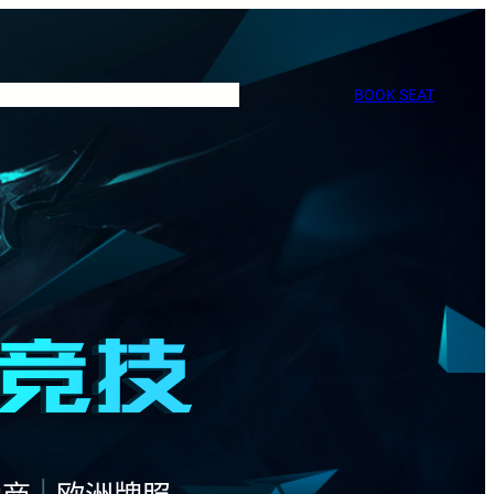
BOOK SEAT