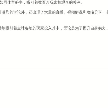
，赛事如同体育盛事，吸引着数百万玩家和观众的关注。
开激烈的讨论外，还出现了大量的直播、视频解说和攻略分享，
持续吸引着全球各地的玩家投入其中，无论是为了提升自身实力