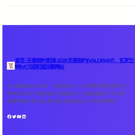
首页–无畏契约竞猜-2025无畏契约(VALORANT、瓦罗兰
特)VCT冠军巡回赛网站
在今晚举行的 2025 《无畏契约》LPL 夏季赛季后赛半决
赛中,BLG 电子竞技俱乐部成功以 3:1 的战绩赢下 TES,晋
级夏季赛决赛,这是 BLG 队史首次进入 LPL 夏季赛决
Facebook
Twitter
YouTube
LinkedIn