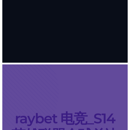
raybet 电竞_S14