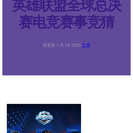
英雄联盟全球总决
赛电竞赛事竞猜
雷竞技
·
1 月 14, 2025
·
文章