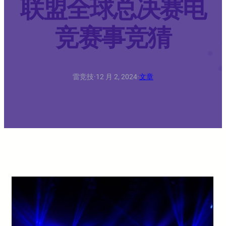
联盟全球总决赛电
竞赛事竞猜
雷竞技
·
12 月 2, 2024
·
文章