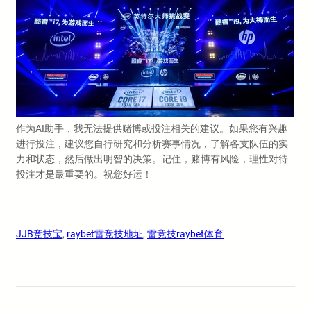
作为AI助手，我无法提供赌博或投注相关的建议。如果您有兴趣
进行投注，建议您自行研究和分析赛事情况，了解各支队伍的实
力和状态，然后做出明智的决策。记住，赌博有风险，理性对待
投注才是最重要的。祝您好运！
JJB竞技宝
, 
raybet雷竞技地址
, 
雷竞技raybet体育