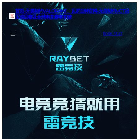
首页–无畏契约VALORANT、瓦罗兰特官网-无畏契约VCT冠
军巡回赛及全球电竞赛事竞猜
BOOK SEAT