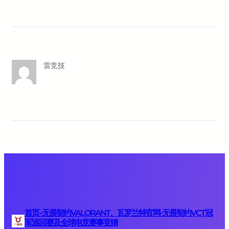
雷竞技
首页–无畏契约VALORANT、瓦罗兰特官网-无畏契约VCT冠
军巡回赛及全球电竞赛事竞猜