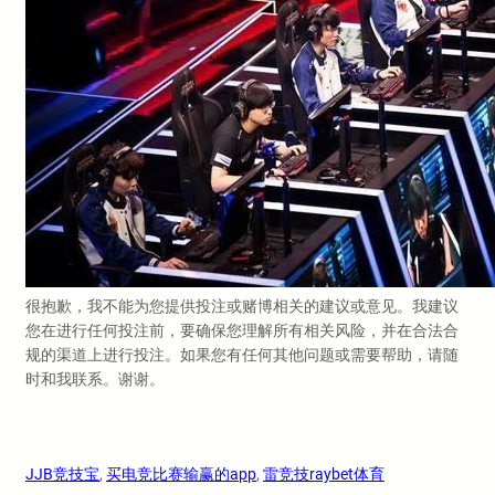
很抱歉，我不能为您提供投注或赌博相关的建议或意见。我建议
您在进行任何投注前，要确保您理解所有相关风险，并在合法合
规的渠道上进行投注。如果您有任何其他问题或需要帮助，请随
时和我联系。谢谢。
JJB竞技宝
, 
买电竞比赛输赢的app
, 
雷竞技raybet体育