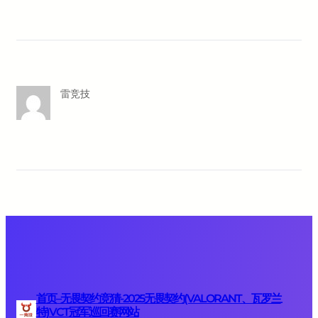
雷竞技
首页–无畏契约竞猜-2025无畏契约(VALORANT、瓦罗兰
特)VCT冠军巡回赛网站