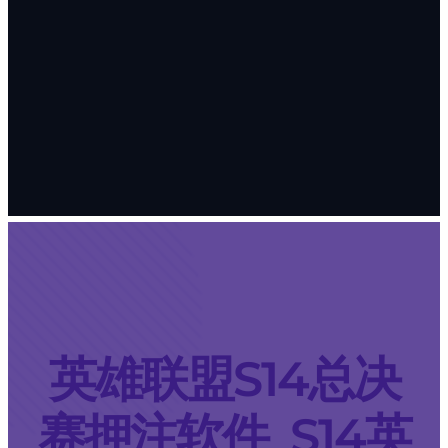
英雄联盟S14总决
赛押注软件_S14英