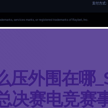
么压外围在哪_
总决赛电竞赛