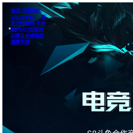
首页–无畏契约
VALORANT、瓦
罗兰特官网-无畏
契约VCT冠军巡
回赛及全球电竞
赛事竞猜