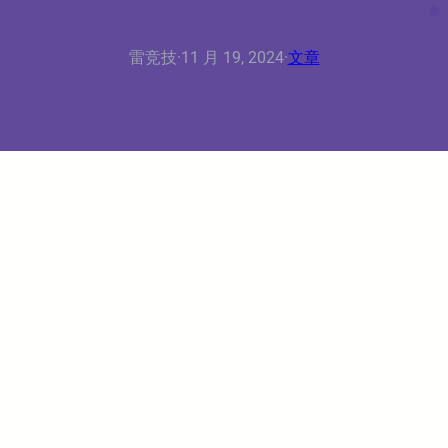
雷竞技
·
11 月 19, 2024
·
文章