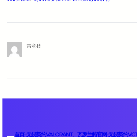
雷竞技
首页–无畏契约VALORANT、瓦罗兰特官网-无畏契约VC