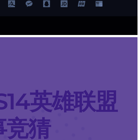
S14英雄联盟
事竞猜