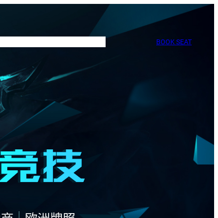
BOOK SEAT