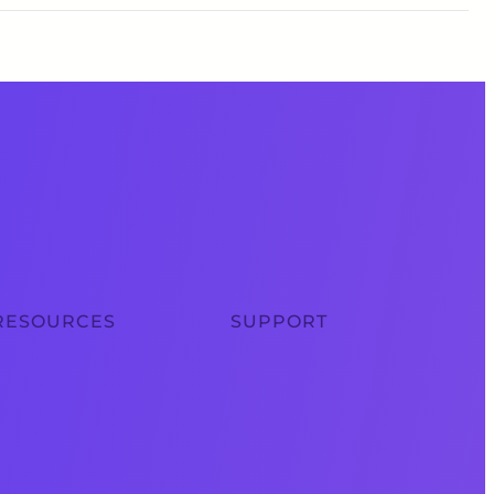
RESOURCES
SUPPORT