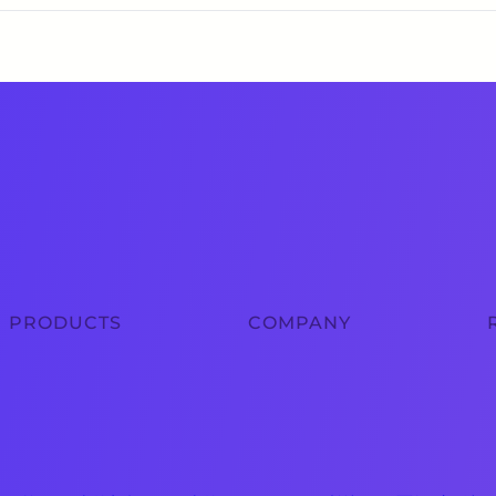
PRODUCTS
COMPANY