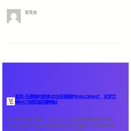
雷竞技
首页–无畏契约竞猜-2025无畏契约(VALORANT、瓦罗兰
特)VCT冠军巡回赛网站
在今晚举行的 2025 《无畏契约》LPL 夏季赛季后赛半决赛
中,BLG 电子竞技俱乐部成功以 3:1 的战绩赢下 TES,晋级夏季