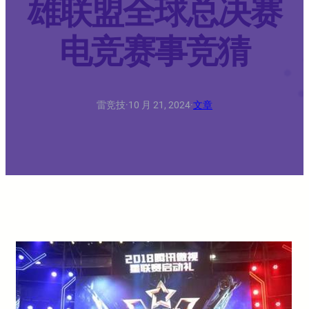
雄联盟全球总决赛
电竞赛事竞猜
雷竞技
·
10 月 21, 2024
·
文章