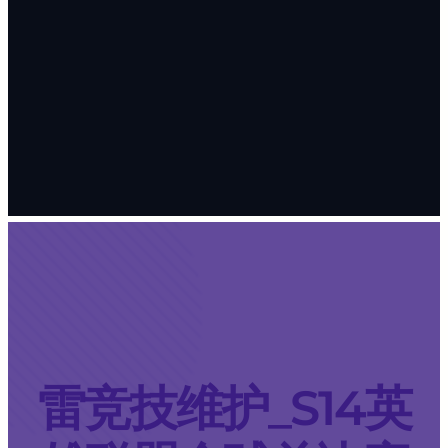
雷竞技维护_S14英