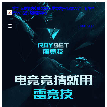
首页–无畏契约竞猜-2025无畏契约(VALORANT、瓦罗兰
特)VCT冠军巡回赛网站
BOOK SEAT