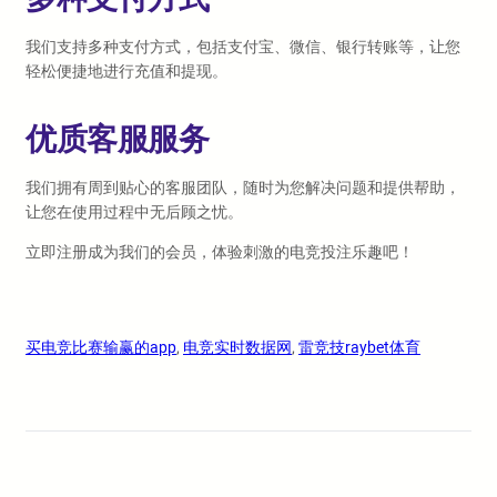
我们支持多种支付方式，包括支付宝、微信、银行转账等，让您
轻松便捷地进行充值和提现。
优质客服服务
我们拥有周到贴心的客服团队，随时为您解决问题和提供帮助，
让您在使用过程中无后顾之忧。
立即注册成为我们的会员，体验刺激的电竞投注乐趣吧！
买电竞比赛输赢的app
, 
电竞实时数据网
, 
雷竞技raybet体育