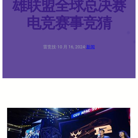
雄联盟全球总决赛
电竞赛事竞猜
雷竞技
·
10 月 16, 2024
·
新闻