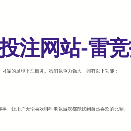
投注网站-雷竞
、可靠的足球下注服务。我们竞争力强大，拥有以下功能：
赛事，让用户无论喜欢哪种电竞游戏都能找到自己喜欢的比赛。