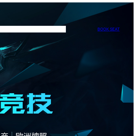
BOOK SEAT