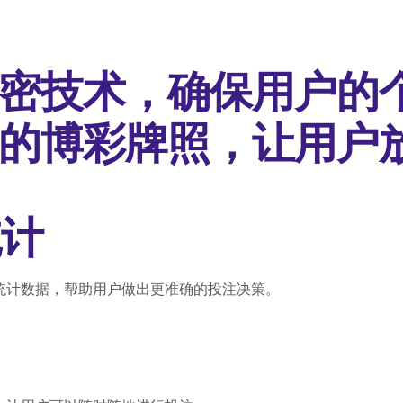
密技术，确保用户的
的博彩牌照，让用户
统计
统计数据，帮助用户做出更准确的投注决策。