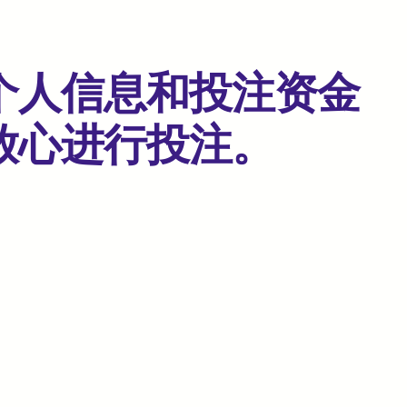
个人信息和投注资金
放心进行投注。