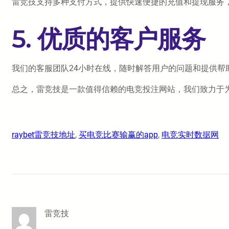
雷竞技支持多种支付方式，提供快速便捷的充值和提现服务
5. 优质的客户服务
我们的客服团队24小时在线，随时解答用户的问题和提供帮
总之，雷竞技是一款值得信赖的电竞投注网站，我们致力于
raybet雷竞技地址
, 
买电竞比赛输赢的app
, 
电竞实时数据网
雷竞技