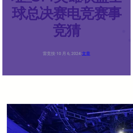
球总决赛电竞赛事
竞猜
雷竞技
·
10 月 6, 2024
·
文章