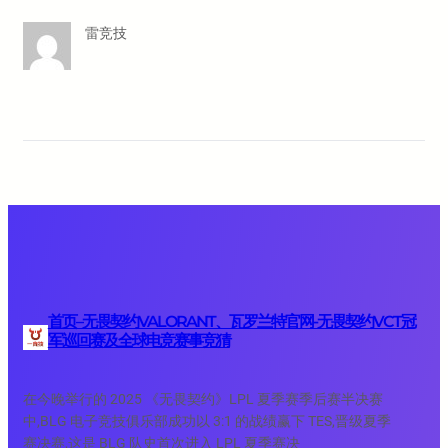
雷竞技
首页–无畏契约VALORANT、瓦罗兰特官网-无畏契约VCT冠
军巡回赛及全球电竞赛事竞猜
在今晚举行的 2025 《无畏契约》LPL 夏季赛季后赛半决赛
中,BLG 电子竞技俱乐部成功以 3:1 的战绩赢下 TES,晋级夏季
赛决赛,这是 BLG 队史首次进入 LPL 夏季赛决