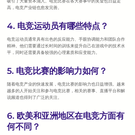
吸引了大量资本涌入。电竞比赛在各大赛事中的奖金也日益走
高，电竞产业链也愈发完善。
4. 电竞运动员有哪些特点？
电竞运动员通常具有出色的反应能力、手眼协调能力和团队合作
精神。他们需要通过长时间的训练来提升自己在游戏中的技术水
平，同时还需要具备较强的心理素质和应变能力。
5. 电竞比赛的影响力如何？
随着电竞产业的快速发展，电竞比赛的影响力也日益增强。越来
越多的人开始关注和参与电竞比赛，相关的赛事、直播平台和解
说频道也得到了广泛的关注。
6. 欧美和亚洲地区在电竞方面有
何不同？