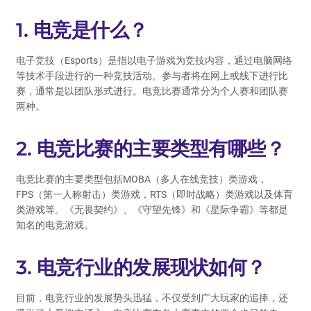
1. 电竞是什么？
电子竞技（Esports）是指以电子游戏为竞技内容，通过电脑网络
等技术手段进行的一种竞技活动。参与者将在网上或线下进行比
赛，通常是以团队形式进行。电竞比赛通常分为个人赛和团队赛
两种。
2. 电竞比赛的主要类型有哪些？
电竞比赛的主要类型包括MOBA（多人在线竞技）类游戏，
FPS（第一人称射击）类游戏，RTS（即时战略）类游戏以及体育
类游戏等。《无畏契约》、《守望先锋》和《星际争霸》等都是
知名的电竞游戏。
3. 电竞行业的发展现状如何？
目前，电竞行业的发展势头迅猛，不仅受到广大玩家的追捧，还