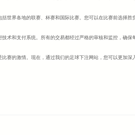
包括世界各地的联赛、杯赛和国际比赛。您可以在比赛前选择胜
密技术和支付系统。所有的交易都经过严格的审核和监控，确保
受比赛的激情。现在，通过我们的足球下注网站，您可以更加深