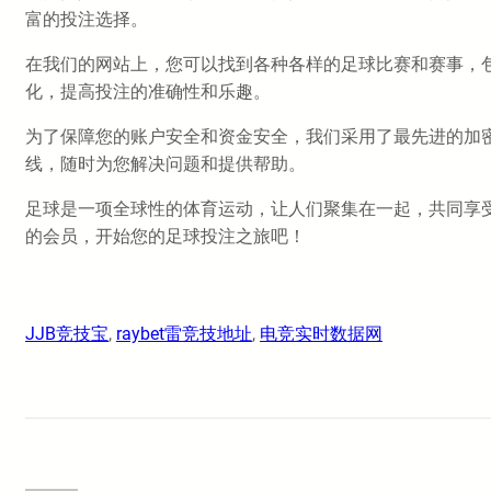
富的投注选择。
在我们的网站上，您可以找到各种各样的足球比赛和赛事，
化，提高投注的准确性和乐趣。
为了保障您的账户安全和资金安全，我们采用了最先进的加
线，随时为您解决问题和提供帮助。
足球是一项全球性的体育运动，让人们聚集在一起，共同享
的会员，开始您的足球投注之旅吧！
JJB竞技宝
, 
raybet雷竞技地址
, 
电竞实时数据网