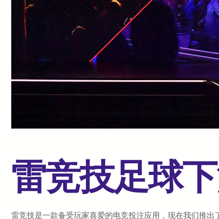
雷竞技足球下
雷竞技是一款备受玩家喜爱的电竞投注应用，现在我们推出