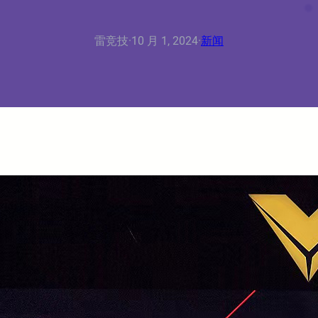
雷竞技
·
10 月 1, 2024
·
新闻