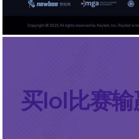
买lol比赛