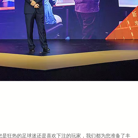
您是狂热的足球迷还是喜欢下注的玩家，我们都为您准备了丰