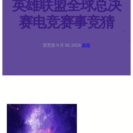
英雄联盟全球总决
赛电竞赛事竞猜
雷竞技
·
9 月 30, 2024
·
新闻