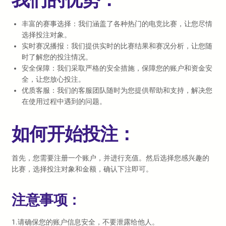
丰富的赛事选择：我们涵盖了各种热门的电竞比赛，让您尽情
选择投注对象。
实时赛况播报：我们提供实时的比赛结果和赛况分析，让您随
时了解您的投注情况。
安全保障：我们采取严格的安全措施，保障您的账户和资金安
全，让您放心投注。
优质客服：我们的客服团队随时为您提供帮助和支持，解决您
在使用过程中遇到的问题。
如何开始投注：
首先，您需要注册一个账户，并进行充值。然后选择您感兴趣的
比赛，选择投注对象和金额，确认下注即可。
注意事项：
1.请确保您的账户信息安全，不要泄露给他人。