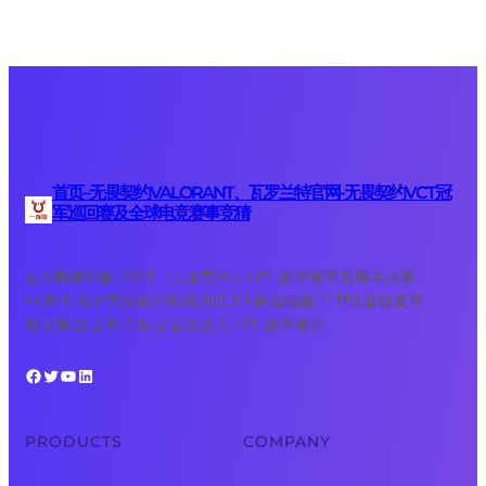
首页–无畏契约VALORANT、瓦罗兰特官网-无畏契约VCT冠
军巡回赛及全球电竞赛事竞猜
在今晚举行的 2025 《无畏契约》LPL 夏季赛季后赛半决赛
中,BLG 电子竞技俱乐部成功以 3:1 的战绩赢下 TES,晋级夏季
赛决赛,这是 BLG 队史首次进入 LPL 夏季赛决
Facebook
Twitter
YouTube
LinkedIn
PRODUCTS
COMPANY