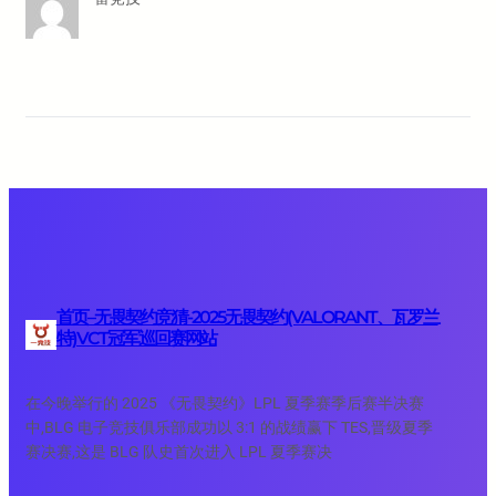
首页–无畏契约竞猜-2025无畏契约(VALORANT、瓦罗兰
特)VCT冠军巡回赛网站
在今晚举行的 2025 《无畏契约》LPL 夏季赛季后赛半决赛
中,BLG 电子竞技俱乐部成功以 3:1 的战绩赢下 TES,晋级夏季
赛决赛,这是 BLG 队史首次进入 LPL 夏季赛决