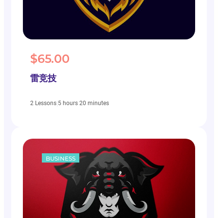
$65.00
雷竞技
|
5 hours 20 minutes
2 Lessons
BUSINESS