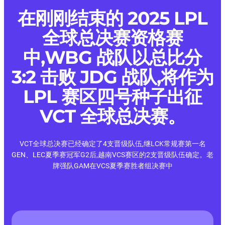
在刚刚结束的 2025 LPL
全球总决赛资格赛
中,WBG 战队以总比分
3:2 击败 JDG 战队,将作为
LPL 赛区四号种子出征
VCT 全球总决赛。
VCT全球总决赛已经确定了4支晋级队伍,继LCK常规赛第一名
GEN、LEC夏季赛冠军G2后,越南VCS赛区的2支晋级队伍确定。老
牌强队GAM在VCS夏季赛胜者组决赛中