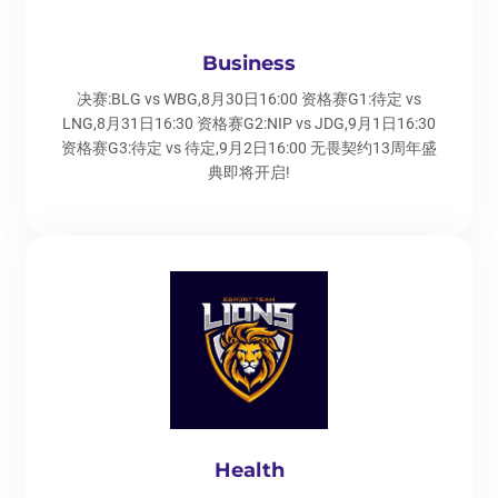
Business
决赛:BLG vs WBG,8月30日16:00 资格赛G1:待定 vs
LNG,8月31日16:30 资格赛G2:NIP vs JDG,9月1日16:30
资格赛G3:待定 vs 待定,9月2日16:00 无畏契约13周年盛
典即将开启!
Health