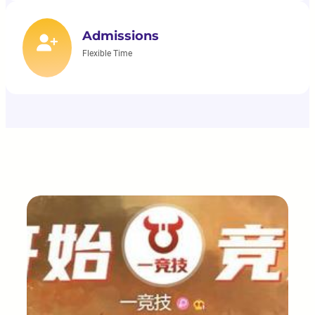
Admissions
Flexible Time