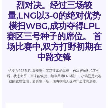
烈对决。经过三场较
量,LNG以3-0的绝对优势
横扫WBG,成功夺得LPL
赛区三号种子的席位。 首
场比赛中,双方打野初期在
中路交锋
这支在2025LPL夏季赛中荣获亚军的队伍，自决赛被BLG零封
后，状态似乎一直未能恢复。如今又遭LNG横扫，小场已是六连
败的尴尬境地，若再输一场，便将彻底无缘VCT全球总决赛。