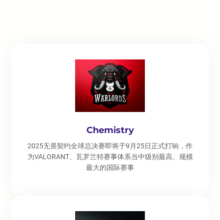
Chemistry
2025无畏契约全球总决赛即将于9月25日正式打响，作
为VALORANT、瓦罗兰特赛事体系当中级别最高、规模
最大的国际赛事