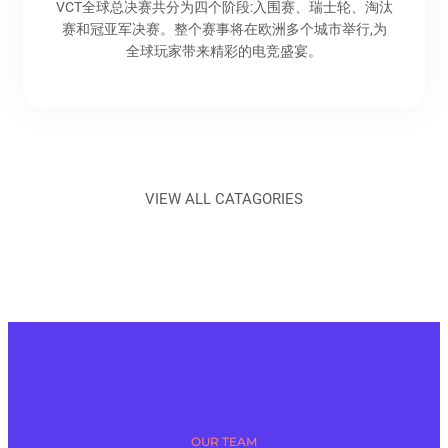
VCT全球总决赛共分为四个阶段:入围赛、瑞士轮、淘汰
赛和冠亚军决赛。整个赛事将在欧洲多个城市举行,为
全球玩家带来精彩的电竞盛宴。
VIEW ALL CATAGORIES
OUR TEAM