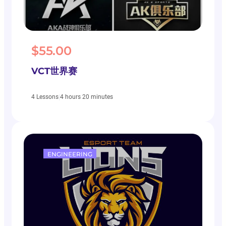
$55.00
VCT世界赛
|
4 hours 20 minutes
4 Lessons
ENGINEERING