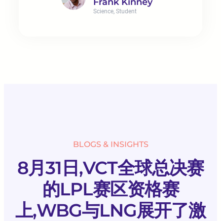
Frank Kinney
Science, Student
BLOGS & INSIGHTS
8月31日,VCT全球总决赛
的LPL赛区资格赛
上,WBG与LNG展开了激