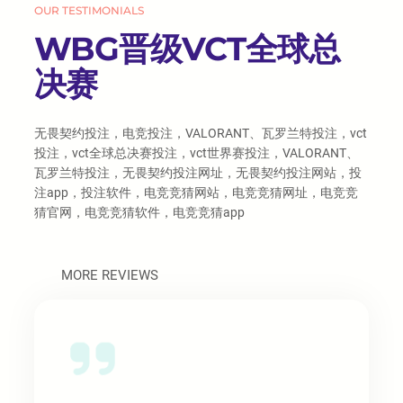
OUR TESTIMONIALS
WBG晋级VCT全球总
决赛
无畏契约投注，电竞投注，VALORANT、瓦罗兰特投注，vct
投注，vct全球总决赛投注，vct世界赛投注，VALORANT、
瓦罗兰特投注，无畏契约投注网址，无畏契约投注网站，投
注app，投注软件，电竞竞猜网站，电竞竞猜网址，电竞竞
猜官网，电竞竞猜软件，电竞竞猜app
MORE REVIEWS