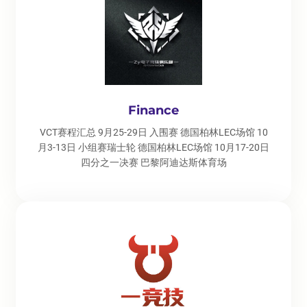
Finance
VCT赛程汇总 9月25-29日 入围赛 德国柏林LEC场馆 10
月3-13日 小组赛瑞士轮 德国柏林LEC场馆 10月17-20日
四分之一决赛 巴黎阿迪达斯体育场