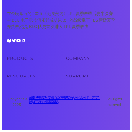
在今晚举行的 2025 《无畏契约》LPL 夏季赛季后赛半决赛
中,BLG 电子竞技俱乐部成功以 3:1 的战绩赢下 TES,晋级夏季
赛决赛,这是 BLG 队史首次进入 LPL 夏季赛决
Facebook
Twitter
YouTube
LinkedIn
PRODUCTS
COMPANY
RESOURCES
SUPPORT
首页–无畏契约竞猜-2025无畏契约(VALORANT、瓦罗兰
Copyright ©
· All rights
特)VCT冠军巡回赛网站
2025 ·
reserved