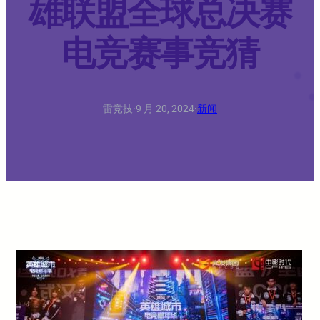
雄联盟全球总决赛
电竞赛事竞猜
雷竞技
·
9 月 20, 2024
·
新闻