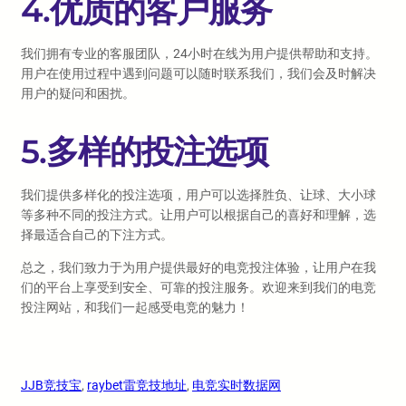
4.优质的客户服务
我们拥有专业的客服团队，24小时在线为用户提供帮助和支持。
用户在使用过程中遇到问题可以随时联系我们，我们会及时解决
用户的疑问和困扰。
5.多样的投注选项
我们提供多样化的投注选项，用户可以选择胜负、让球、大小球
等多种不同的投注方式。让用户可以根据自己的喜好和理解，选
择最适合自己的下注方式。
总之，我们致力于为用户提供最好的电竞投注体验，让用户在我
们的平台上享受到安全、可靠的投注服务。欢迎来到我们的电竞
投注网站，和我们一起感受电竞的魅力！
JJB竞技宝
, 
raybet雷竞技地址
, 
电竞实时数据网