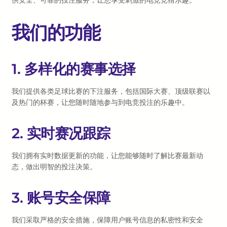
供安全、可靠的投注服务，让您享受刺激的电竞竞猜乐趣。
我们的功能
1. 多样化的赛事选择
我们提供各类足球比赛的下注服务，包括国际大赛、顶级联赛以
及热门的杯赛，让您随时随地参与到电竞投注的乐趣中。
2. 实时赛况跟踪
我们拥有实时数据更新的功能，让您能够随时了解比赛最新动
态，做出明智的投注决策。
3. 账号安全保障
我们采取严格的安全措施，保障用户账号信息的私密性和安全