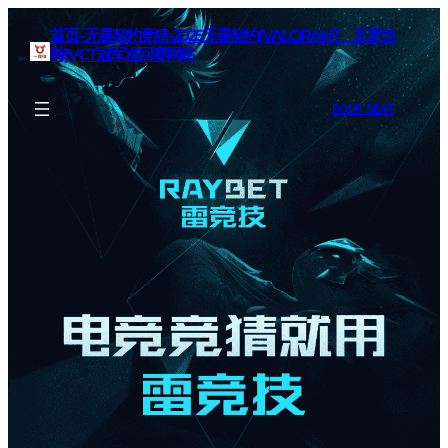
首页–无畏契约竞猜-2025无畏契约(VALORANT、瓦罗兰
特)VCT冠军巡回赛网站
BOOK SEAT