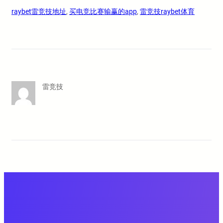
raybet雷竞技地址
, 
买电竞比赛输赢的app
, 
雷竞技raybet体育
雷竞技