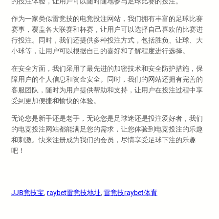
的投注体验，让用户可以随时随地参与足球比赛的投注。
作为一家类似雷竞技的电竞投注网站，我们拥有丰富的足球比赛
赛事，覆盖各大联赛和杯赛，让用户可以选择自己喜欢的比赛进
行投注。同时，我们还提供多种投注方式，包括胜负、让球、大
小球等，让用户可以根据自己的喜好和了解程度进行选择。
在安全方面，我们采用了最先进的加密技术和安全防护措施，保
障用户的个人信息和资金安全。同时，我们的网站还拥有完善的
客服团队，随时为用户提供帮助和支持，让用户在投注过程中享
受到更加便捷和愉快的体验。
无论您是新手还是老手，无论您是足球迷还是投注爱好者，我们
的电竞投注网站都能满足您的需求，让您体验到电竞投注的乐趣
和刺激。快来注册成为我们的会员，尽情享受足球下注的乐趣
吧！
JJB竞技宝
, 
raybet雷竞技地址
, 
雷竞技raybet体育