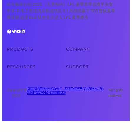
在今晚举行的 2025 《无畏契约》LPL 夏季赛季后赛半决赛
中,BLG 电子竞技俱乐部成功以 3:1 的战绩赢下 TES,晋级夏季
赛决赛,这是 BLG 队史首次进入 LPL 夏季赛决
Facebook
Twitter
YouTube
LinkedIn
PRODUCTS
COMPANY
RESOURCES
SUPPORT
首页–无畏契约VALORANT、瓦罗兰特官网-无畏契约VCT冠
Copyright ©
· All rights
军巡回赛及全球电竞赛事竞猜
2025 ·
reserved