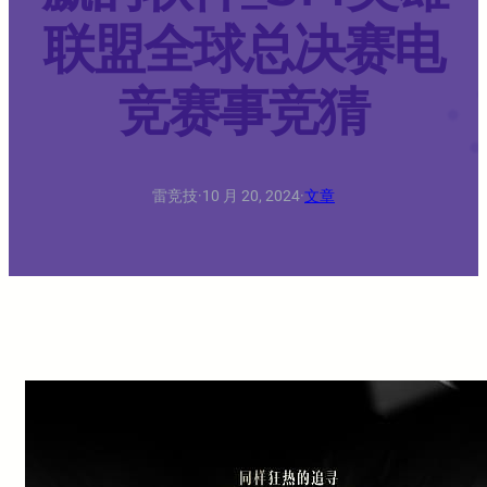
联盟全球总决赛电
竞赛事竞猜
雷竞技
·
10 月 20, 2024
·
文章