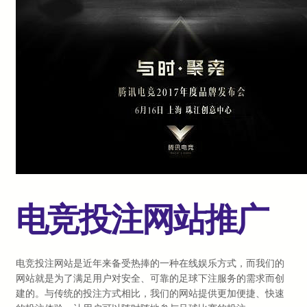
电竞投注网站推广
电竞投注网站是近年来备受热捧的一种在线娱乐方式，而我们的
网站就是为了满足用户对安全、可靠的足球下注服务的需求而创
建的。与传统的投注方式相比，我们的网站提供更加便捷、快速