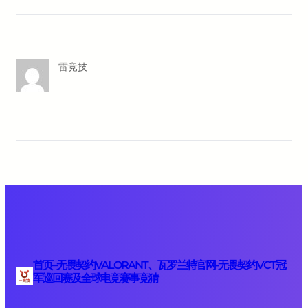
雷竞技
首页–无畏契约VALORANT、瓦罗兰特官网-无畏契约VCT冠
军巡回赛及全球电竞赛事竞猜