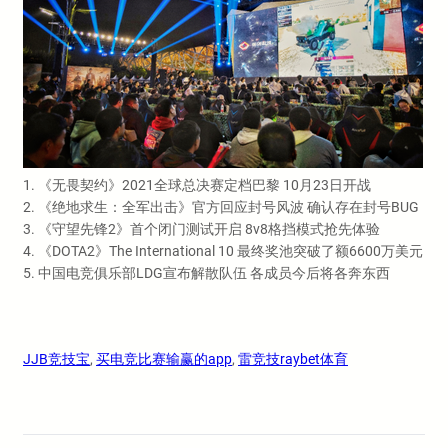
1. 《无畏契约》2021全球总决赛定档巴黎 10月23日开战
2. 《绝地求生：全军出击》官方回应封号风波 确认存在封号BUG
3. 《守望先锋2》首个闭门测试开启 8v8格挡模式抢先体验
4. 《DOTA2》The International 10 最终奖池突破了额6600万美元
5. 中国电竞俱乐部LDG宣布解散队伍 各成员今后将各奔东西
JJB竞技宝
, 
买电竞比赛输赢的app
, 
雷竞技raybet体育